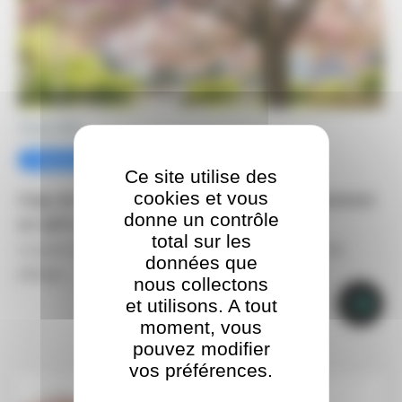
10 juin 2025
Partenaires Territoire
Pilotage
Ce site utilise des
cookies et vous
Clap de fin pour l’enquête sur le vieillissement
donne un contrôle
en QPV en Val-de-Marne
total sur les
Le jeudi 3 avril 2025 s’est déroulé le troisième comité de
données que
pilotage…
nous collectons
et utilisons. A tout
moment, vous
pouvez modifier
vos préférences.