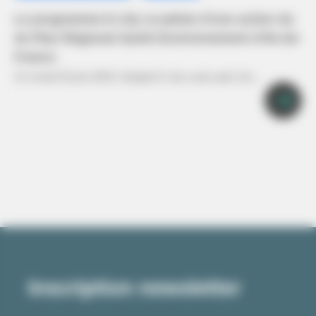
Le programme E-city co-pilote d’une action du
4e Plan Régional Santé Environnement d’Ile-de-
France
Ce mardi 25 juin 2024, l’équipe E-city a pris part à la…
Inscription newsletter