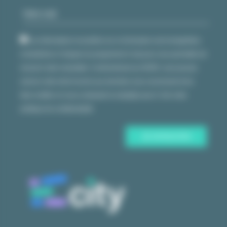
Les informations recueillies sur ce formulaire sont enregistrées
et destinées à l’équipe du programme E-city pour vous permettre de
recevoir notre newsletter. Conformément au RGPD, vous pouvez
exercer votre droit d’accès aux données vous concernant et les
faire rectifier en nous contactant à ecity(@)u-pec.fr.
Voir notre
politique de confidentialité.