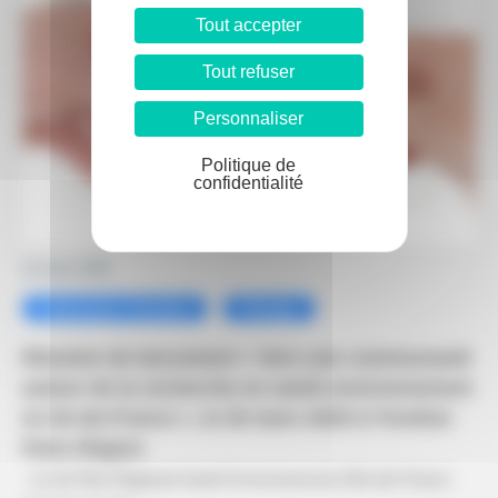
Tout accepter
Tout refuser
Personnaliser
Politique de
confidentialité
14 mars 2025
Partenaires Territoire
Pilotage
Réunion de lancement « Vers une communauté
autour de la recherche en santé environnement
en Ile-de-France », le 26 mars 2025 à l’Institut
Paris Région
Le 4e Plan Régional Santé Environnement d’Ile-de-France