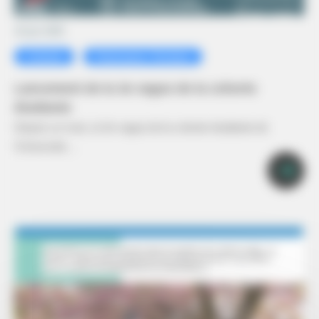
10 juin 2025
Cohorte
Partenaires Territoire
Lancement de la 3e vague de la cohorte
étudiante
Depuis un mois, la 3e vague de la cohorte étudiante de
l’Université…