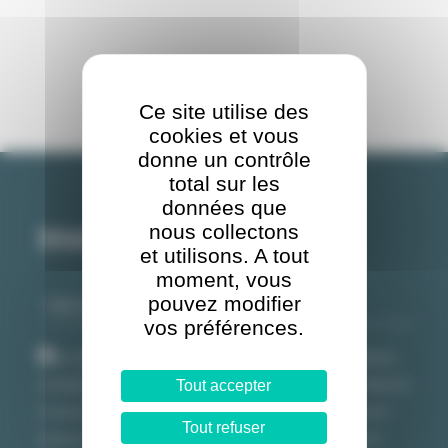
Ce site utilise des
cookies et vous
donne un contrôle
total sur les
données que
nous collectons
Inscription newsletter
et utilisons. A tout
moment, vous
pouvez modifier
vos préférences.
Les informations recueillies sur ce formulaire sont enregistrées
Tout accepter
et destinées à l’équipe du programme E-city pour vous permettre de
recevoir notre newsletter. Conformément au RGPD, vous pouvez
Tout refuser
exercer votre droit d’accès aux données vous concernant et les