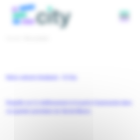
Panneau de gestion des cookies
Accueil
Nos projets
Notre cohorte étudiante – E-City
Enquête sur le vieillissement et la perte d’autonomie dans
un quartier prioritaire du Val-de-Marne.