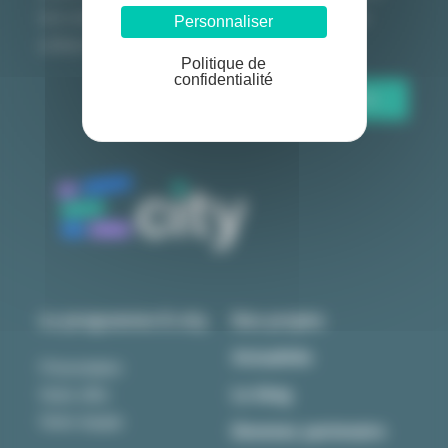
faire rectifier en nous contactant à ecity(@)u-pec.fr.
Voir notre
Personnaliser
politique de confidentialité.
Politique de
confidentialité
Le programme E-city
Nos projets
Actualités
Présentation
Le blog
Notre offre
Notre équipe
Devenez partenaire