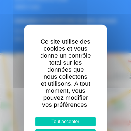
94000 Créteil
HORAIRES D'OUVERTURE DE NOS LOCAUX
Du lundi au vendredi, 9h30-17h30
Merci de nous prévenir avant de venir !
Ce site utilise des
cookies et vous
donne un contrôle
total sur les
données que
nous collectons
et utilisons. A tout
moment, vous
pouvez modifier
vos préférences.
Tout accepter