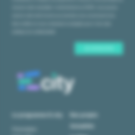
recevoir notre newsletter. Conformément au RGPD, vous pouvez
exercer votre droit d’accès aux données vous concernant et les
faire rectifier en nous contactant à ecity(@)u-pec.fr.
Voir notre
politique de confidentialité.
Le programme E-city
Nos projets
Actualités
Présentation