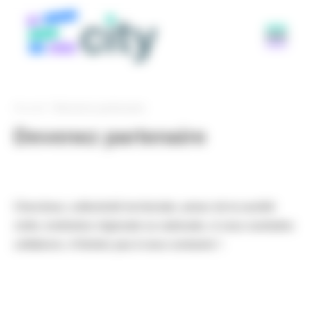
Panneau de gestion des cookies
Accueil
Devenez partenaire
Devenez partenaire
Chercheur, collectivité territoriale, acteur de la société
civile, institution régionale ou nationale, si vous souhaitez
collaborer, n'hésitez pas à nous contacter !