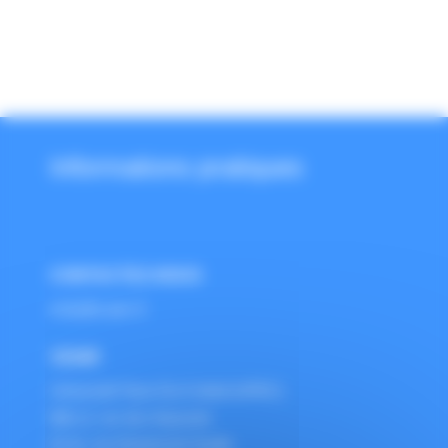
Informations pratiques
CONTACTEZ-NOUS
ecity@u-pec.fr
VENIR
Université Paris Est-Créteil (UPEC)
Bât L2, rez-de-chaussée
61 Av. du Général de Gaulle